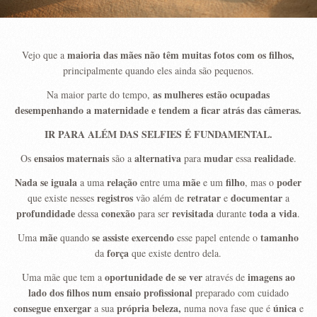
maioria das mães não têm muitas fotos com os filhos,
Vejo que a
principalmente quando eles ainda são pequenos.
as mulheres estão ocupadas
Na maior parte do tempo,
desempenhando a maternidade e tendem a ficar atrás das câmeras.
IR PARA ALÉM DAS SELFIES É FUNDAMENTAL.
ensaios maternais
alternativa
mudar
realidade
Os
são a
para
essa
.
Nada se iguala
relação
mãe
filho
poder
a uma
entre uma
e um
, mas o
registros
retratar
documentar
que existe nesses
vão além de
e
a
profundidade
conexão
revisitada
toda a vida
dessa
para ser
durante
.
mãe
se assiste
exercendo
tamanho
Uma
quando
esse papel entende o
força
da
que existe dentro dela.
oportunidade de se ver
imagens ao
Uma mãe que tem a
através de
lado dos filhos
num ensaio
profissional
preparado com cuidado
consegue enxergar
própria beleza,
única
a sua
numa nova fase que é
e